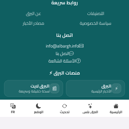
روابط سريعة
التصنيفات
عن البرق
سياسة الخصوصية
مصادر الأخبار
اتصل بنا
info@albargh.info
اتصل بنا
الأسئلة الشائعة
منصات البرق ⚡
البرق
البرق لايت
📰
⚡
الأخبار الرئيسية
نسخة خفيفة وسريعة
رادار موريتانيا
دليل البرق
📍
📡
متابعة لحظية
جهات وخدمات
الرئيسية
البرق بلس
تحديث
الوضع
FR