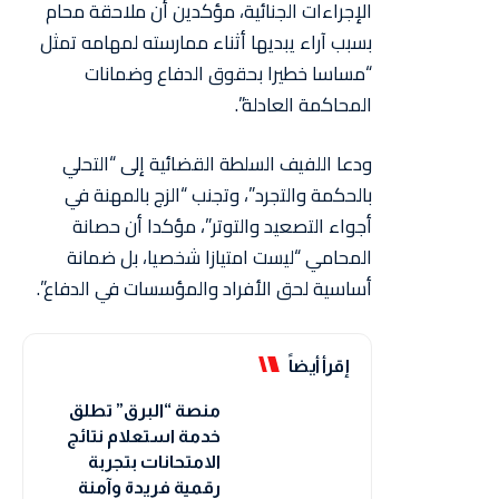
الإجراءات الجنائية، مؤكدين أن ملاحقة محام
بسبب آراء يبديها أثناء ممارسته لمهامه تمثل
“مساسا خطيرا بحقوق الدفاع وضمانات
المحاكمة العادلة”.
ودعا اللفيف السلطة القضائية إلى “التحلي
بالحكمة والتجرد”، وتجنب “الزج بالمهنة في
أجواء التصعيد والتوتر”، مؤكدا أن حصانة
المحامي “ليست امتيازا شخصيا، بل ضمانة
أساسية لحق الأفراد والمؤسسات في الدفاع”.
إقرأ أيضاً
منصة “البرق” تطلق
خدمة استعلام نتائج
الامتحانات بتجربة
رقمية فريدة وآمنة