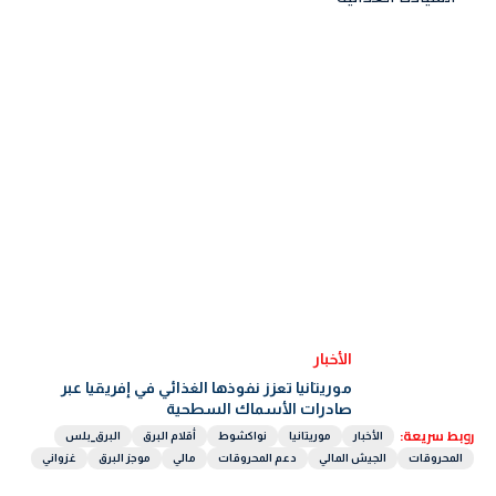
الأخبار
موريتانيا تعزز نفوذها الغذائي في إفريقيا عبر
صادرات الأسماك السطحية
روبط سريعة:
الأخبار
موريتانيا
نواكشوط
أقلام البرق
البرق_بلس
المحروقات
الجيش المالي
دعم المحروقات
مالي
موجز البرق
غزواني