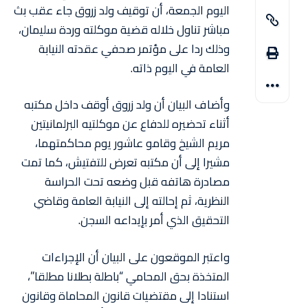
اليوم الجمعة، أن توقيف ولد زروق جاء عقب بث
مباشر تناول خلاله قضية موكلته وردة سليمان،
وذلك ردا على مؤتمر صحفي عقدته النيابة
العامة في اليوم ذاته.
وأضاف البيان أن ولد زروق أوقف داخل مكتبه
أثناء تحضيره للدفاع عن موكلتيه البرلمانيتين
مريم الشيخ وقامو عاشور يوم محاكمتهما،
مشيرا إلى أن مكتبه تعرض للتفتيش، كما تمت
مصادرة هاتفه قبل وضعه تحت الحراسة
النظرية، ثم إحالته إلى النيابة العامة وقاضي
التحقيق الذي أمر بإيداعه السجن.
واعتبر الموقعون على البيان أن الإجراءات
المتخذة بحق المحامي “باطلة بطلانا مطلقا”،
استنادا إلى مقتضيات قانون المحاماة وقانون