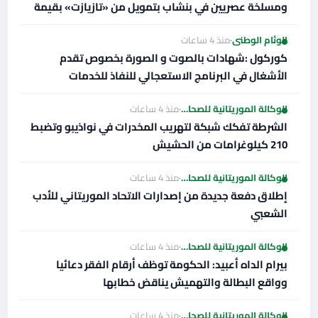
ومسلخة عصريين في بنشاب بتمويل من «تازيازت» بقيمة
169 مليون أوقية قديمة
الوئام الوطني
·
منذ 4 ساعات
كوركول :شهادات بالصوت و الصورة بخصوص تقدم
الأشغال في البرنامج الاستعجالي للنفاذ للخدمات
الأساسية للتنمية المحلية.
الوكالة الموريتانية للصحافة
·
منذ 4 ساعات
الشرطة تفكك شبكة لتهريب المخدرات في نواذيبو وتضبط
210 كيلوغرامات من الحشيش
الوكالة الموريتانية للصحافة
·
منذ 4 ساعات
إطلاق دفعة جديدة من إصدارات الاتحاد الموريتاني للأدب
الشعبي
الوكالة الموريتانية للصحافة
·
منذ 4 ساعات
بيرام الداه أعبيد: الحكومة توظف أرقام الفقر دعائيا
وواقع البطالة والتهميش يناقض خطابها
الوكالة الموريتانية للصحافة
·
منذ 4 ساعات