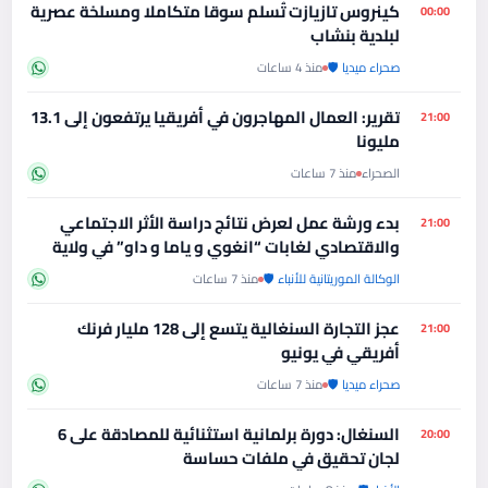
كينروس تازيازت تُسلم سوقا متكاملا ومسلخة عصرية
00:00
لبلدية بنشاب
صحراء ميديا 🛡️
منذ 4 ساعات
تقرير: العمال المهاجرون في أفريقيا يرتفعون إلى 13.1
21:00
مليونا
الصحراء
منذ 7 ساعات
بدء ورشة عمل لعرض نتائج دراسة الأثر الاجتماعي
21:00
والاقتصادي لغابات “انغوي و ياما و داو” في ولاية
كوركول
الوكالة الموريتانية للأنباء 🛡️
منذ 7 ساعات
عجز التجارة السنغالية يتسع إلى 128 مليار فرنك
21:00
أفريقي في يونيو
صحراء ميديا 🛡️
منذ 7 ساعات
السنغال: دورة برلمانية استثنائية للمصادقة على 6
20:00
لجان تحقيق في ملفات حساسة