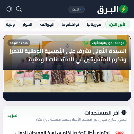
⚡
لايت
الأبرز الآن:
موريتانيا
نواكشوط
الهواتف
الحوار
ولاية
الوكالة الموريتانية للأنباء
منذ 14 دقيقة
السيدة الأولى تشرف على الأمسية الوطنية للتميز
وتكرم المتفوقين في الامتحانات الوطنية
آخر المستجدات
المزيد
تدفق إخباري مهني من تصنيف الأخبار دقيقة بدقيقة دون تكرار
اجتماع بأطار تحضيرا لخامس نسخ المهرجان الدولي
02:00