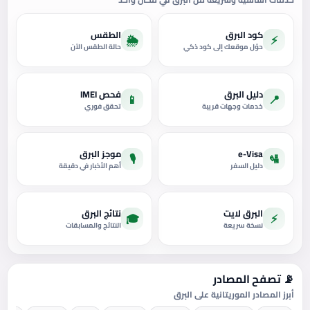
كود البرق
الطقس
🌦️
⚡
حوّل موقعك إلى كود ذكي
حالة الطقس الآن
دليل البرق
فحص IMEI
📱
📍
خدمات وجهات قريبة
تحقق فوري
e-Visa
موجز البرق
🎙️
🛂
دليل السفر
أهم الأخبار في دقيقة
البرق لايت
نتائج البرق
🎓
⚡
نسخة سريعة
النتائج والمسابقات
📡 تصفح المصادر
أبرز المصادر الموريتانية على البرق