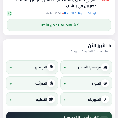
عصريين في بنشاب
الوكالة الموريتانية للأنباء 🛡️
منذ 12 ساعة
⚡ شاهد المزيد من الأخبار
⭐ الأبرز الآن
ملفات ساخنة للمتابعة السريعة
🌧️
موسم الأمطار
←
🏛️
البرلمان
←
🤝
الحوار
←
💰
الضرائب
←
⚡
الكهرباء
←
🎓
التعليم
←
شاهد أحدث الفيديوهات