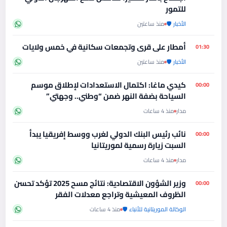
للتمور
الأخبار 🛡️
منذ ساعتين
أمطار على قرى وتجمعات سكانية في خمس ولايات
01:30
الأخبار 🛡️
منذ ساعتين
كيدي ماغا: اكتمال الاستعدادات لإطلاق موسم
00:00
السياحة بضفة النهر ضمن “وطني.. وجهتي”
مدار
منذ 4 ساعات
نائب رئيس البنك الدولي لغرب ووسط إفريقيا يبدأ
00:00
السبت زيارة رسمية لموريتانيا
مدار
منذ 4 ساعات
وزير الشؤون الاقتصادية: نتائج مسح 2025 تؤكد تحسن
00:00
الظروف المعيشية وتراجع معدلات الفقر
الوكالة الموريتانية للأنباء 🛡️
منذ 4 ساعات